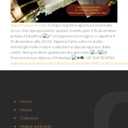
#aperturainvernale
// Dopo la prima apertura invernale,
ecco che riproponiamo questo evento per il 15 dicembre
presso il Mudima!
Un’esperienza magica ci aspetta il
15 dicembre alle 20:00. Esplora l’arte sotto le stelle,
immergiti nelle nostre collezioni e lasciati ispirare dalla
notte. Non perdere questa serata speciale!
Prenota la tua visita su WhatsApp
+39 348 151 8763
#aperturaaeralemudima
#artesottolestelle
#1dicembre
#weare
→
Home
→
Museo
→
Collezioni
→
Mostre ed Eventi