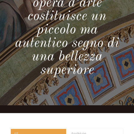
opera d’arte
costituisce un
piccolo ma
autentico segno di
una bellezza
superiore
All
Archivio