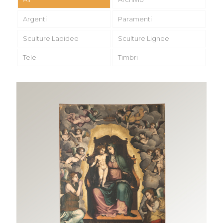
Argenti
Paramenti
Sculture Lapidee
Sculture Lignee
Tele
Timbri