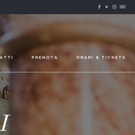
ATTI
PRENOTA
ORARI & TICKETS
I