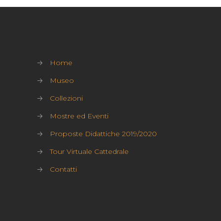
→
Home
→
Museo
→
Collezioni
→
Mostre ed Eventi
→
Proposte Didattiche 2019/2020
→
Tour Virtuale Cattedrale
→
Contatti