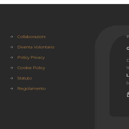
→
Collaborazioni
→
Diventa Volontario
→
Policy Privacy
D
→
Cookie Policy
1
→
Statuto
(
→
Regolamento