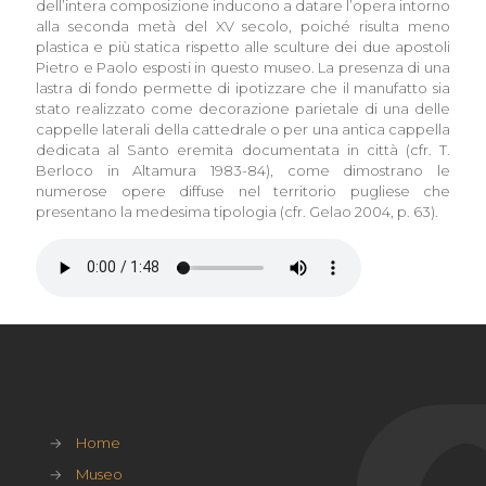
dell’intera composizione inducono a datare l’opera intorno
alla seconda metà del XV secolo, poiché risulta meno
plastica e più statica rispetto alle sculture dei due apostoli
Pietro e Paolo esposti in questo museo. La presenza di una
lastra di fondo permette di ipotizzare che il manufatto sia
stato realizzato come decorazione parietale di una delle
cappelle laterali della cattedrale o per una antica cappella
dedicata al Santo eremita documentata in città (cfr. T.
Berloco in Altamura 1983-84), come dimostrano le
numerose opere diffuse nel territorio pugliese che
presentano la medesima tipologia (cfr. Gelao 2004, p. 63).
→
Home
→
Museo