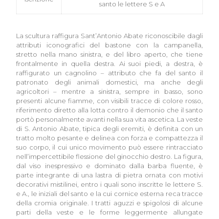
santo le lettere S e A
La scultura raffigura Sant’Antonio Abate riconoscibile dagli
attributi iconografici del bastone con la campanella,
stretto nella mano sinistra, e del libro aperto, che tiene
frontalmente in quella destra. Ai suoi piedi, a destra, è
raffigurato un cagnolino – attributo che fa del santo il
patronato degli animali domestici, ma anche degli
agricoltori – mentre a sinistra, sempre in basso, sono
presenti alcune fiamme, con visibili tracce di colore rosso,
riferimento diretto alla lotta contro il demonio che il santo
portò personalmente avanti nella sua vita ascetica. La veste
di S. Antonio Abate, tipica degli eremiti, è definita con un
tratto molto pesante e delinea con forza e compattezza il
suo corpo, il cui unico movimento può essere rintracciato
nell’impercettibile flessione del ginocchio destro. La figura,
dal viso inespressivo e dominato dalla barba fluente, è
parte integrante di una lastra di pietra ornata con motivi
decorativi mistilinei, entro i quali sono inscritte le lettere S.
e A., le iniziali del santo e la cui cornice esterna reca tracce
della cromia originale. I tratti aguzzi e spigolosi di alcune
parti della veste e le forme leggermente allungate