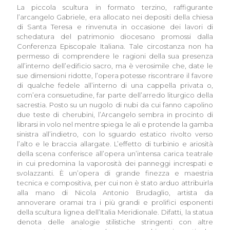
La piccola scultura in formato terzino, raffigurante
l’arcangelo Gabriele, era allocato nei depositi della chiesa
di Santa Teresa e rinvenuta in occasione dei lavori di
schedatura del patrimonio diocesano promossi dalla
Conferenza Episcopale Italiana. Tale circostanza non ha
permesso di comprendere le ragioni della sua presenza
all’interno dell’edificio sacro, ma è verosimile che, date le
sue dimensioni ridotte, l’opera potesse riscontrare il favore
di qualche fedele all’interno di una cappella privata o,
com’era consuetudine, far parte dell’arredo liturgico della
sacrestia. Posto su un nugolo di nubi da cui fanno capolino
due teste di cherubini, l’Arcangelo sembra in procinto di
librarsi in volo nel mentre spiega le ali e protende la gamba
sinistra all’indietro, con lo sguardo estatico rivolto verso
l’alto e le braccia allargate. L’effetto di turbinio e ariosità
della scena conferisce all’opera un’intensa carica teatrale
in cui predomina la vaporosità dei panneggi increspati e
svolazzanti. È un’opera di grande finezza e maestria
tecnica e compositiva, per cui non è stato arduo attribuirla
alla mano di Nicola Antonio Brudaglio, artista da
annoverare oramai tra i più grandi e prolifici esponenti
della scultura lignea dell’Italia Meridionale. Difatti, la statua
denota delle analogie stilistiche stringenti con altre