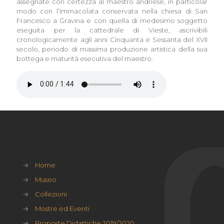
assegnate con certezza al maestro andriese, in particolar
modo con l’Immacolata conservata nella chiesa di San
Francesco a Gravina e con quella di medesimo soggetto
eseguita per la cattedrale di Vieste, ascrivibili
cronologicamente agli anni Cinquanta e Sessanta del XVII
secolo, periodo di massima produzione artistica della sua
bottega e maturità esecutiva del maestro.
→
Home
→
Museo
→
Collezioni
→
Mostre ed Eventi
→
Proposte Didattiche 2019/2020