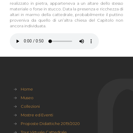
realizzato in pietra, apparteneva a un altare dello stesso
materiale o forse in stucco. Data la presenza e ricchezza di
altari in marmo della cattedrale, probabilmente il puttino
proveniva da quello di un’altra chiesa del Capitolo non
ancora individuata.
→
Home
→
Museo
→
Collezioni
→
Mostre ed Eventi
→
Proposte Didattiche 2019/2020
→
Tour Virtuale Cattedrale