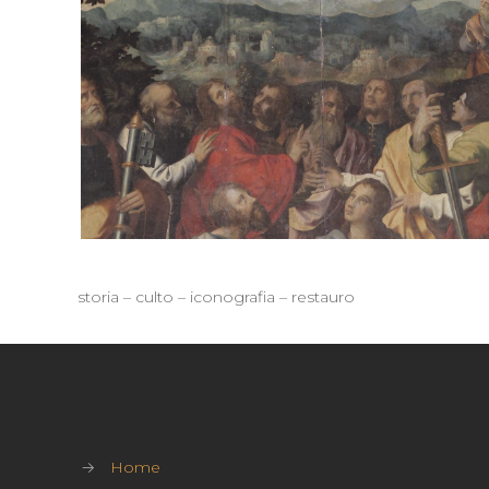
storia – culto – iconografia – restauro
→
Home