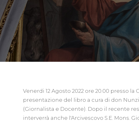
Venerdi 12 Agosto 2022 ore 20.00 presso la C
presentazione del libro a cura di don Nunzi
(Giornalista e Docente). Dopo il recente res
interverrà anche l'Arcivescovo S.E. Mons. Gi