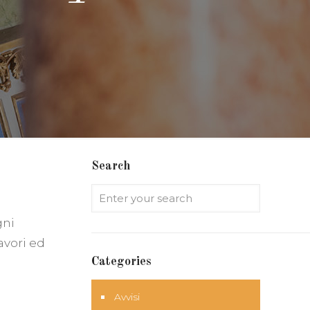
Search
gni
avori ed
Categories
Avvisi