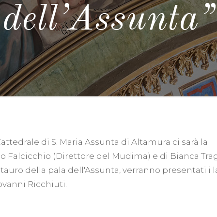
dell’Assunta”
attedrale di S. Maria Assunta di Altamura ci sarà la
o Falcicchio (Direttore del Mudima) e di Bianca Tra
tauro della pala dell'Assunta, verranno presentati i l
ovanni Ricchiuti.