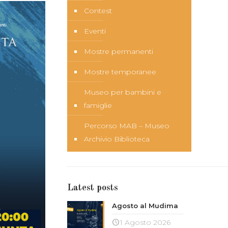
Contest
Eventi
Mostre permanenti
Mostre temporanee
Museo per bambini e
famiglie
Percorso MAB – Museo
Archivio Biblioteca
Latest posts
Agosto al Mudima
1 Agosto 2026