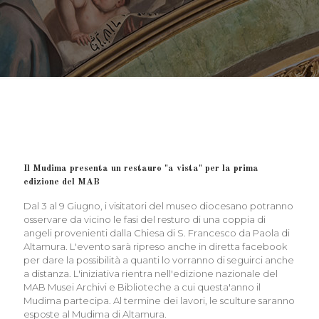
Il Mudima presenta un restauro "a vista" per la prima
edizione del MAB
Dal 3 al 9 Giugno, i visitatori del museo diocesano potranno
osservare da vicino le fasi del resturo di una coppia di
angeli provenienti dalla Chiesa di S. Francesco da Paola di
Altamura. L'evento sarà ripreso anche in diretta facebook
per dare la possibilità a quanti lo vorranno di seguirci anche
a distanza. L'iniziativa rientra nell'edizione nazionale del
MAB Musei Archivi e Biblioteche a cui questa'anno il
Mudima partecipa. Al termine dei lavori, le sculture saranno
esposte al Mudima di Altamura.