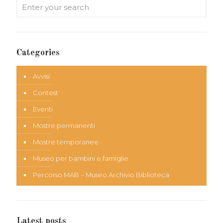
Categories
Avvisi
Contest
Eventi
Mostre permanenti
Mostre temporanee
Museo per bambini e famiglie
Percorso MAB – Museo Archivio Biblioteca
Latest posts