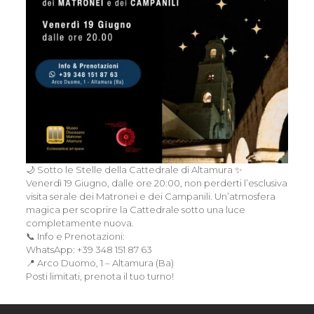
🌙 Sotto le Stelle della Cattedrale di Altamura ✨
Venerdì 19 Giugno, dalle ore 20:00, non perderti l’esclusiva
visita serale dei Matronei e dei Campanili. Un’atmosfera
magica per scoprire la Cattedrale sotto una luce
completamente nuova.
📞 Info e Prenotazioni:
WhatsApp: +39 348 151 87 63
📍 Arco Duomo, 1 – Altamura (Ba)
Posti limitati, prenota il tuo turno!